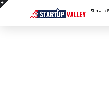
Show in 
e
g
r
a