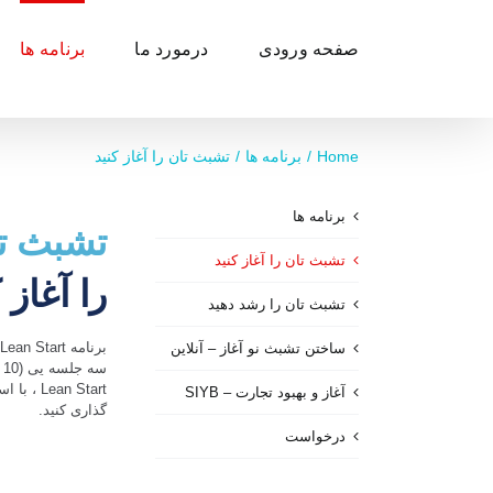
Ski
t
صفحه ورودی
درمورد ما
برنامه ها
conten
Home
برنامه ها
تشبث تان را آغاز کنید
برنامه ها
تشبث ت
تشبث تان را آغاز کنید
را آغاز 
تشبث تان را رشد دهید
ساختن تشبث نو آغاز – آنلاین
س
an Start
آغاز و بهبود تجارت – SIYB
گذاری کنید.
درخواست