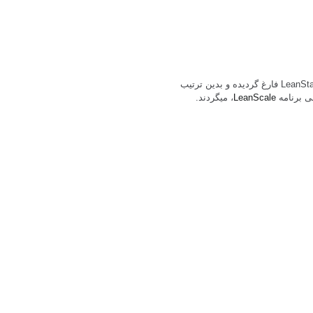
تشبثات نوآغاز بعد از ساختن مودل تجارتی بهتری از برنامه LeanStart فارغ گردیده و بدین ترتیب
ی برنامه
LeanScale
، میگردند.
اب تشبثات نوآغاز افغانستان سهم ب
جارتی و تعهد به شروع یک شرکت را دارید؟ آیا شما قبلاً فعالیت های شرکت تان را
جستجوی بعضی حمایت های عملی جهت رشد شرکت تان می باشید؟